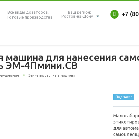
Все виды дозаторов.
Ваш регион:
+7 (8
Ростов-на-Дону
Готовые производства.
я машина для нанесения са
ь ЭМ-4Пмини.СВ
орудование
Этикетировочные машины
Под заказ
Малогабар
этикетиро
для автома
самоклеяще