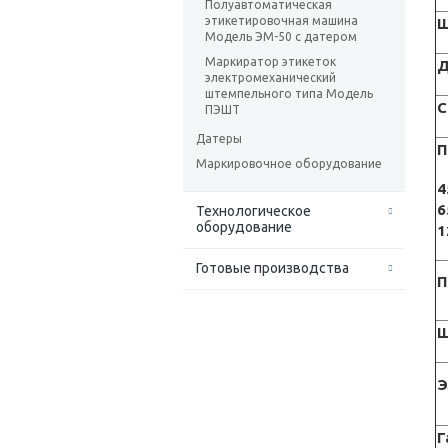
Полуавтоматическая
этикетировочная машина
Ш
Модель ЭМ-50 с датером
Маркиратор этикеток
Д
электромеханический
штемпельного типа Модель
С
ПЭШТ
Датеры
П
Маркировочное оборудование
4
6
Технологическое
оборудование
1
Готовые производства
П
Ш
Э
Г