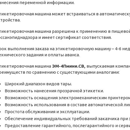
анесения переменной информации.
тикетировочная машина может встраиваться в автоматичес
стройства.
тикетировочная машина разрешена к применению в пищево
оссанэпиднадзора и имеет сертификат соответствия.
рок выполнения заказа на этикетировочную машину – 4-6 не
ехнического задания и оплаты аванса.
тикетировочная машина
ЭМ-4Пмини.СВ,
выпускаемая компа
реимуществ по сравнению с существующими аналогами:
Широкий диапазон видов тары.
Возможность нанесения прозрачной этикетки.
Возможность оснащения электромеханическим принтером
Возможность использования в составе автоматической ли
Простота обслуживания и эксплуатации.
Обеспечение индивидуальных требований заказчика при з
Предоставление гарантийного, послегарантийного и серв