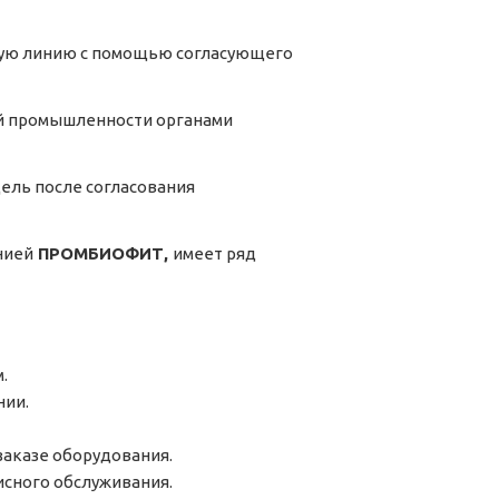
кую линию с помощью согласующего
й промышленности органами
дель после согласования
нией
ПРОМБИОФИТ,
имеет ряд
.
нии.
аказе оборудования.
исного обслуживания.