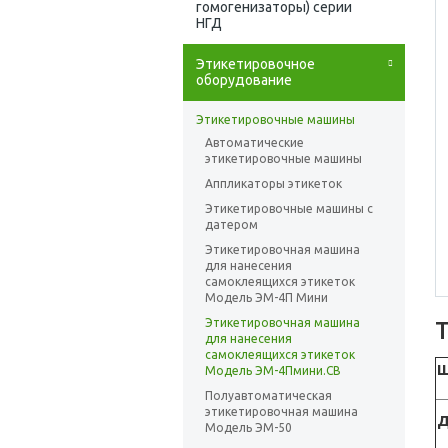
гомогенизаторы) серии
НГД
Этикетировочное
оборудование
Этикетировочные машины
Автоматические
этикетировочные машины
Аппликаторы этикеток
Этикетировочные машины с
датером
Этикетировочная машина
для нанесения
самоклеящихся этикеток
Модель ЭМ-4П Мини
Этикетировочная машина
для нанесения
самоклеящихся этикеток
Ш
Модель ЭМ-4Пмини.СВ
Полуавтоматическая
этикетировочная машина
Д
Модель ЭМ-50