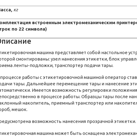
асса,
кг
омплектация встроенным электромеханическим принтер
трок по 22 символа)
Описание
тикетировочная машина представляет собой настольное устро
оторой смонтированы: узел нанесения этикетки, блок управл
риема ленты-подложки, транспортер подачи тары.
 процессе работы с этикетировочной машиной оператор став
одачи тары. Дальнейшее перемещение тары и нанесение эт
втоматически. Имеется возможность регулировки положения
епосредственно в процессе работы. Образцы тары после нан
аклонный накопитель, приемный транспортер или накопител
ороб, мешок.
редусмотрена возможность нанесения прозрачной этикетки.
тикетировочная машина может быть оснащена электромеха