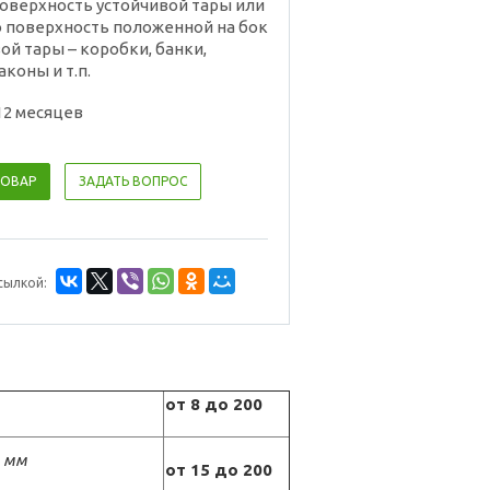
оверхность устойчивой тары или
 поверхность положенной на бок
ой тары – коробки, банки,
коны и т.п.
12 месяцев
ТОВАР
ЗАДАТЬ ВОПРОС
сылкой:
от 8 до 200
,
мм
от 15 до 200