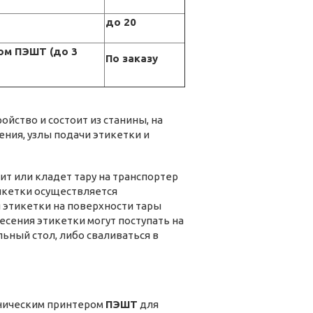
до 20
ом ПЭШТ (до 3
По заказу
йство и состоит из станины, на
ения, узлы подачи этикетки и
ит или кладет тару на транспортер
икетки осуществляется
 этикетки на поверхности тары
есения этикетки могут поступать на
ьный стол, либо сваливаться в
ническим принтером
ПЭШТ
для