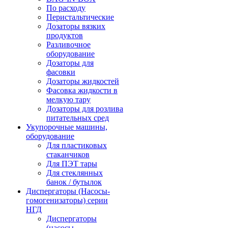
По расходу
Перистальтические
Дозаторы вязких
продуктов
Разливочное
оборудование
Дозаторы для
фасовки
Дозаторы жидкостей
Фасовка жидкости в
мелкую тару
Дозаторы для розлива
питательных сред
Укупорочные машины,
оборудование
Для пластиковых
стаканчиков
Для ПЭТ тары
Для стеклянных
банок / бутылок
Диспергаторы (Насосы-
гомогенизаторы) серии
НГД
Диспергаторы
(насосы-