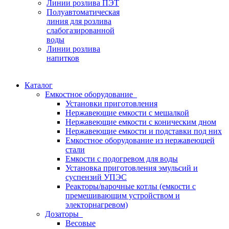
Линии розлива ПЭТ
Полуавтоматическая
линия для розлива
слабогазированной
воды
Линии розлива
напитков
Каталог
Емкостное оборудование
Установки приготовления
Нержавеющие емкости с мешалкой
Нержавеющие емкости с коническим дном
Нержавеющие емкости и подставки под них
Емкостное оборудование из нержавеющей
стали
Емкости с подогревом для воды
Установка приготовления эмульсий и
суспензий УПЭС
Реакторы/варочные котлы (емкости с
премешивающим устройством и
электорнагревом)
Дозаторы
Весовые