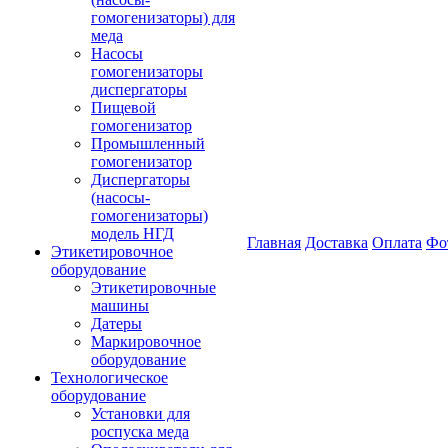
гомогенизаторы) для
меда
Насосы
гомогенизаторы
диспергаторы
Пищевой
гомогенизатор
Промышленный
гомогенизатор
Диспергаторы
(насосы-
гомогенизаторы)
модель НГД
Главная
Доставка
Оплата
Фо
Этикетировочное
оборудование
Этикетировочные
машины
Датеры
Маркировочное
оборудование
Технологическое
оборудование
Установки для
роспуска меда