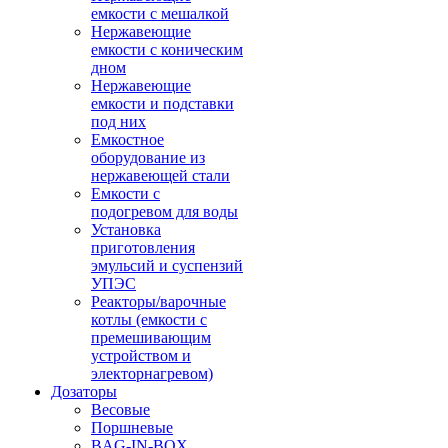
емкости с мешалкой
Нержавеющие
емкости с коническим
дном
Нержавеющие
емкости и подставки
под них
Емкостное
оборудование из
нержавеющей стали
Емкости с
подогревом для воды
Установка
приготовления
эмульсий и суспензий
УПЭС
Реакторы/варочные
котлы (емкости с
премешивающим
устройством и
электорнагревом)
Дозаторы
Весовые
Поршневые
BAG-IN-BOX