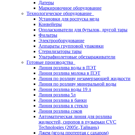
Датеры
Маркировочное оборудование
Технологическое оборудование
Установки для роспуска меда
Конвейеры
Ополаскиватели для бутылок, другой тары
Фильтры
Электрооборудование
Аппараты групповой упаковки
Стерилизаторы тары
Ультрафиолетовые обеззараживатели
Готовые производства
Линия розлива воды в ПЭТ
Линия розлива молока в ПЭТ
Линия по розливу незамерзающей жидкости
Линия по розливу минеральной воды
Линия розлива воды 19 л
Линия розлива 5л
Линия розлива в банки
Линия розлива в стекло
Линия розлива соков
Автоматическая линия для розлива
жидкостей, сиропов в пузырьки CVC
Technologies (2005г.,Тайвань)
Джем (ягода протертая с сахаром)