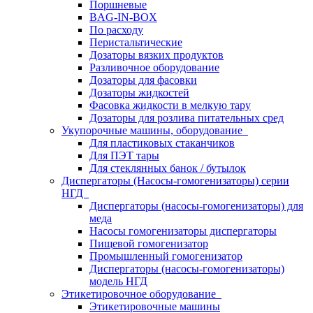
Поршневые
BAG-IN-BOX
По расходу
Перистальтические
Дозаторы вязких продуктов
Разливочное оборудование
Дозаторы для фасовки
Дозаторы жидкостей
Фасовка жидкости в мелкую тару
Дозаторы для розлива питательных сред
Укупорочные машины, оборудование
Для пластиковых стаканчиков
Для ПЭТ тары
Для стеклянных банок / бутылок
Диспергаторы (Насосы-гомогенизаторы) серии
НГД
Диспергаторы (насосы-гомогенизаторы) для
меда
Насосы гомогенизаторы диспергаторы
Пищевой гомогенизатор
Промышленный гомогенизатор
Диспергаторы (насосы-гомогенизаторы)
модель НГД
Этикетировочное оборудование
Этикетировочные машины