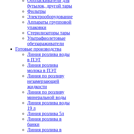
Ополаскиватели для
бутылок, другой тары
Фильтры
Электрооборудование
Аппараты групповой
упаковки
Стерилизаторы тары
Ультрафиолетовые
обеззараживатели
Готовые производства
Линия розлива воды
в ПЭТ
Линия розлива
молока в ПЭТ
Линия по розливу
незамерзающей
жидкости
Линия по розливу
минеральной воды
Линия розлива воды
19 л
Линия розлива 5л
Линия розлива в
банки
Линия розлива в