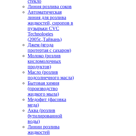
стекло
Линия розлива соков
Автоматическая
линия для розлива
жидкостей, сиропов в
пузырьки CVC
Technologies
(2005г.,Тайвань)
Джем (ягода
протертая с сахаром)
Молоко (розлив
кисломолочных
продуктов)
Масло (розлив
подсолнечного масла)
Бытовая химия
(производство
жидкого мыла)
Медофит (фасовка
меда)
Аква (розлив
бутилированной
воды)
Линии розлива
жидкостей