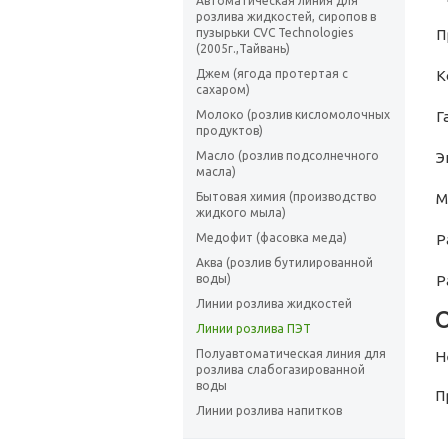
Автоматическая линия для
розлива жидкостей, сиропов в
пузырьки CVC Technologies
П
(2005г.,Тайвань)
Джем (ягода протертая с
К
сахаром)
Молоко (розлив кисломолочных
Г
продуктов)
Масло (розлив подсолнечного
Э
масла)
Бытовая химия (производство
М
жидкого мыла)
Медофит (фасовка меда)
Р
Аква (розлив бутилированной
воды)
Р
Линии розлива жидкостей
Линии розлива ПЭТ
Полуавтоматическая линия для
Н
розлива слабогазированной
воды
П
Линии розлива напитков