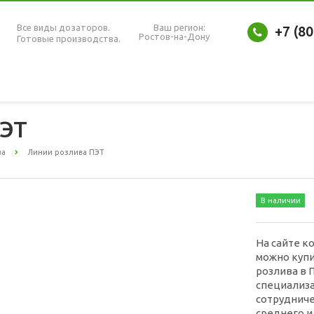
Все виды дозаторов.
Ваш регион:
+7 (8
Ростов-на-Дону
Готовые производства.
ПЭТ
ва
Линии розлива ПЭТ
В наличии
На сайте к
можно купи
розлива в 
специализа
сотрудниче
среднего и