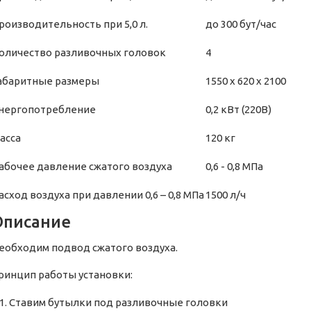
роизводительность при 5,0 л.
до 300 бут/час
оличество разливочных головок
4
абаритные размеры
1550 х 620 х 2100
нергопотребление
0,2 кВт (220В)
асса
120 кг
абочее давление сжатого воздуха
0,6 - 0,8 МПа
асход воздуха при давлении 0,6 – 0,8 МПа
1500 л/ч
Описание
еобходим подвод сжатого воздуха.
ринцип работы установки:
Ставим бутылки под разливочные головки