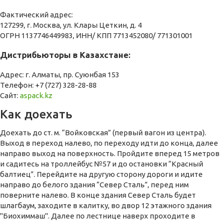
Фактический адрес:
127299, г. Москва, ул. Клары Цеткин, д. 4
ОГРН 1137746449983, ИНН/ КПП 7713452080/ 771301001
Дистрибьюторы в Казахстане:
Адрес: г. Алматы, пр. Суюнбая 153
Телефон: +7 (727) 328-28-88
Сайт:
aspack.kz
Как доехать
Доехать до ст. м. “Войковская” (первый вагон из центра).
Выход в переход налево, по переходу идти до конца, далее
направо выход на поверхность. Пройдите вперед 15 метров
и садитесь на троллейбус №57 и до остановки “Красный
балтиец”. Перейдите на другую сторону дороги и идите
направо до белого здания “Север Сталь”, перед ним
поверните налево. В конце здания Север Сталь будет
шлагбаум, заходите в калитку, во двор 12 этажного здания
"Биохиммаш". Далее по лестнице наверх проходите в