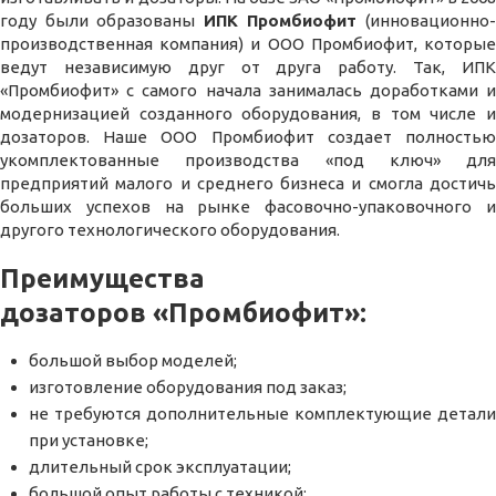
году были образованы
ИПК
Промбиофит
(инновационно
производственная компания) и ООО Промбиофит, которые
ведут независимую друг от друга работу. Так, ИПК
«Промбиофит» с самого начала занималась доработками и
модернизацией созданного оборудования, в том числе и
дозаторов. Наше ООО П
ромбиофит создает полность
укомплектованные производства «под ключ» для
предприятий малого и среднего бизнеса и смогла достичь
больших успехов на рынке фасовочно-упаковочного и
другого технологического оборудования.
Преимущества
дозаторов
«Промбиофит»
:
большой выбор моделей;
изготовление оборудования под заказ;
не требуются дополнительные комплектующие детали
при установке;
длительный срок эксплуатации;
большой опыт работы с техникой;