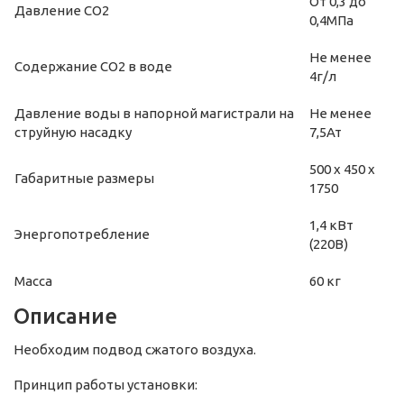
От 0,3 до
Давление СО2
0,4МПа
Не менее
Содержание СО2 в воде
4г/л
Давление воды в напорной магистрали на
Не менее
струйную насадку
7,5Ат
500 х 450 х
Габаритные размеры
1750
1,4 кВт
Энергопотребление
(220В)
Масса
60 кг
Описание
Необходим подвод сжатого воздуха.
Принцип работы установки: