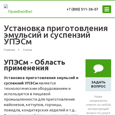
+7 (800) 511-36-07
Установка приготовления
эмульсий и суспензий
УПЭСм
Главная
Статьи
УПЭСм
-
Область
применения
Установка приготовления эмульсий и
ЗАДАТЬ
суспензий УПЭСм
является
ВОПРОС
технологическим оборудованием и
используется в пищевой
Наши
промышленности для приготовления
специалисты
майонезов, кетчупов, горчицы,
ответят на любой
интересующий
повидла, кондитерских изделий и т.д..
вопрос по услуге