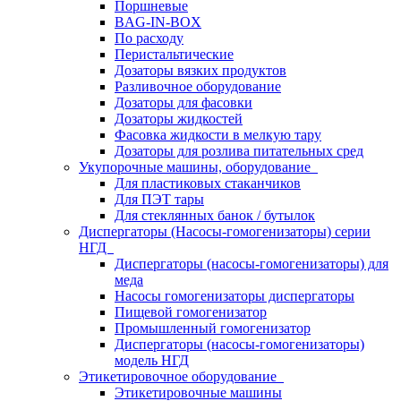
Поршневые
BAG-IN-BOX
По расходу
Перистальтические
Дозаторы вязких продуктов
Разливочное оборудование
Дозаторы для фасовки
Дозаторы жидкостей
Фасовка жидкости в мелкую тару
Дозаторы для розлива питательных сред
Укупорочные машины, оборудование
Для пластиковых стаканчиков
Для ПЭТ тары
Для стеклянных банок / бутылок
Диспергаторы (Насосы-гомогенизаторы) серии
НГД
Диспергаторы (насосы-гомогенизаторы) для
меда
Насосы гомогенизаторы диспергаторы
Пищевой гомогенизатор
Промышленный гомогенизатор
Диспергаторы (насосы-гомогенизаторы)
модель НГД
Этикетировочное оборудование
Этикетировочные машины