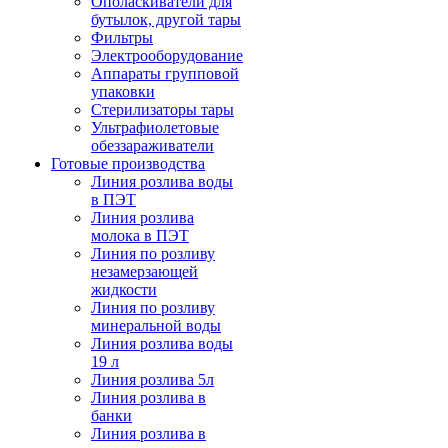
Ополаскиватели для
бутылок, другой тары
Фильтры
Электрооборудование
Аппараты групповой
упаковки
Стерилизаторы тары
Ультрафиолетовые
обеззараживатели
Готовые производства
Линия розлива воды
в ПЭТ
Линия розлива
молока в ПЭТ
Линия по розливу
незамерзающей
жидкости
Линия по розливу
минеральной воды
Линия розлива воды
19 л
Линия розлива 5л
Линия розлива в
банки
Линия розлива в