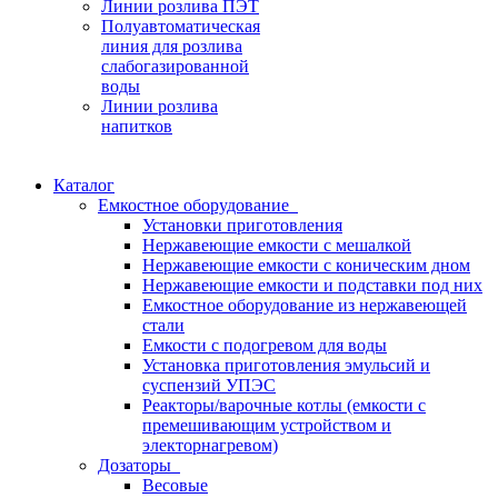
Линии розлива ПЭТ
Полуавтоматическая
линия для розлива
слабогазированной
воды
Линии розлива
напитков
Каталог
Емкостное оборудование
Установки приготовления
Нержавеющие емкости с мешалкой
Нержавеющие емкости с коническим дном
Нержавеющие емкости и подставки под них
Емкостное оборудование из нержавеющей
стали
Емкости с подогревом для воды
Установка приготовления эмульсий и
суспензий УПЭС
Реакторы/варочные котлы (емкости с
премешивающим устройством и
электорнагревом)
Дозаторы
Весовые