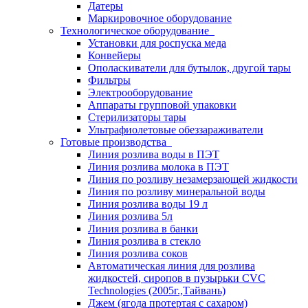
Датеры
Маркировочное оборудование
Технологическое оборудование
Установки для роспуска меда
Конвейеры
Ополаскиватели для бутылок, другой тары
Фильтры
Электрооборудование
Аппараты групповой упаковки
Стерилизаторы тары
Ультрафиолетовые обеззараживатели
Готовые производства
Линия розлива воды в ПЭТ
Линия розлива молока в ПЭТ
Линия по розливу незамерзающей жидкости
Линия по розливу минеральной воды
Линия розлива воды 19 л
Линия розлива 5л
Линия розлива в банки
Линия розлива в стекло
Линия розлива соков
Автоматическая линия для розлива
жидкостей, сиропов в пузырьки CVC
Technologies (2005г.,Тайвань)
Джем (ягода протертая с сахаром)