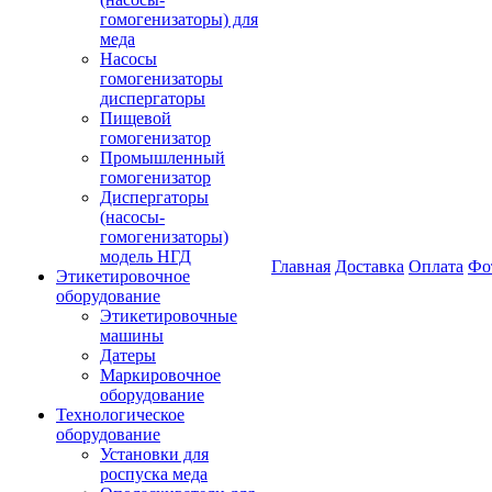
гомогенизаторы) для
меда
Насосы
гомогенизаторы
диспергаторы
Пищевой
гомогенизатор
Промышленный
гомогенизатор
Диспергаторы
(насосы-
гомогенизаторы)
модель НГД
Главная
Доставка
Оплата
Фо
Этикетировочное
оборудование
Этикетировочные
машины
Датеры
Маркировочное
оборудование
Технологическое
оборудование
Установки для
роспуска меда