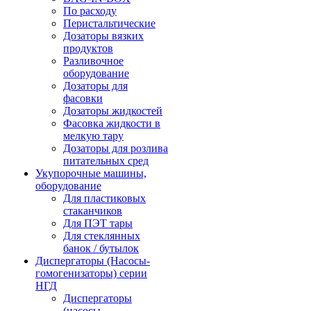
По расходу
Перистальтические
Дозаторы вязких
продуктов
Разливочное
оборудование
Дозаторы для
фасовки
Дозаторы жидкостей
Фасовка жидкости в
мелкую тару
Дозаторы для розлива
питательных сред
Укупорочные машины,
оборудование
Для пластиковых
стаканчиков
Для ПЭТ тары
Для стеклянных
банок / бутылок
Диспергаторы (Насосы-
гомогенизаторы) серии
НГД
Диспергаторы
(насосы-