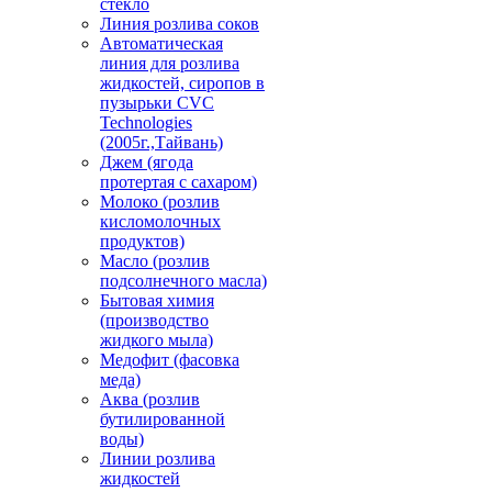
стекло
Линия розлива соков
Автоматическая
линия для розлива
жидкостей, сиропов в
пузырьки CVC
Technologies
(2005г.,Тайвань)
Джем (ягода
протертая с сахаром)
Молоко (розлив
кисломолочных
продуктов)
Масло (розлив
подсолнечного масла)
Бытовая химия
(производство
жидкого мыла)
Медофит (фасовка
меда)
Аква (розлив
бутилированной
воды)
Линии розлива
жидкостей