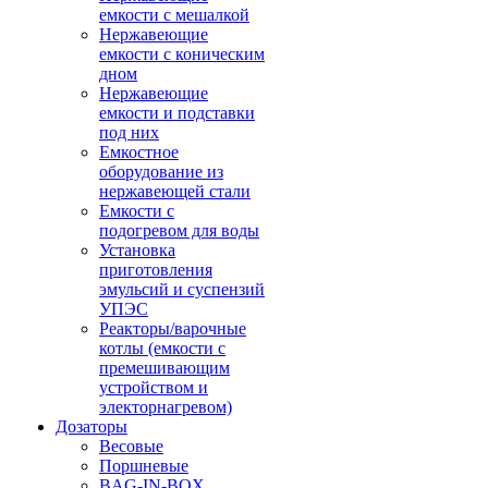
емкости с мешалкой
Нержавеющие
емкости с коническим
дном
Нержавеющие
емкости и подставки
под них
Емкостное
оборудование из
нержавеющей стали
Емкости с
подогревом для воды
Установка
приготовления
эмульсий и суспензий
УПЭС
Реакторы/варочные
котлы (емкости с
премешивающим
устройством и
электорнагревом)
Дозаторы
Весовые
Поршневые
BAG-IN-BOX