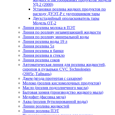
УД-2 (2000)
Установки розлива жидких продуктов по
расходу ДУЭТ-Р с укупорщиком тары
Двухстадийный ополаскиватель тары
Модель ОТ-2
Линия розлива молока в ПЭТ
Линия по розливу незамерзающей жидкости
Линия по розливу минеральной воды
Линия розлива воды 19 л
Линия розлива 5л
Линия розлива в банки
Линия розлива в стекло
Линия розлива соков
Автоматическая линия для розлива жидкостей,
сиропов в пузырьки CVC Technologies
(2005г.,Тайвань)
Джем (ягода протертая с сахаром)
Молоко (розлив кисломолочных продуктов)
Масло (розлив подсолнечного масла)
Бытовая химия (производство жидкого мыла)
Медофит (фасовка меда)
Аква (розлив бутилированной воды)
Линии розлива жидкостей
Линии розлива ПЭТ