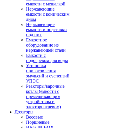
емкости с мешалкой
Нержавеющие
емкости с коническим
дном
Нержавеющие
емкости и подставки
под них
Емкостное
оборудование из
нержавеющей стали
Емкости с
подогревом для воды
Установка
приготовления
эмульсий и суспензий
УПЭС
Реакторы/варочные
котлы (емкости с
премешивающим
устройством и
электорнагревом)
Дозаторы
Весовые
Поршневые
BAG-IN-BOX