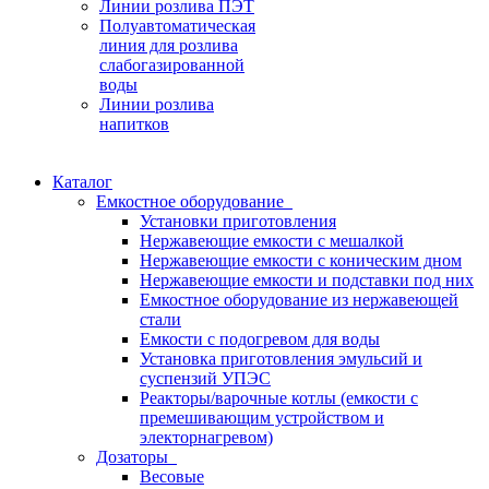
Линии розлива ПЭТ
Полуавтоматическая
линия для розлива
слабогазированной
воды
Линии розлива
напитков
Каталог
Емкостное оборудование
Установки приготовления
Нержавеющие емкости с мешалкой
Нержавеющие емкости с коническим дном
Нержавеющие емкости и подставки под них
Емкостное оборудование из нержавеющей
стали
Емкости с подогревом для воды
Установка приготовления эмульсий и
суспензий УПЭС
Реакторы/варочные котлы (емкости с
премешивающим устройством и
электорнагревом)
Дозаторы
Весовые