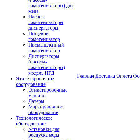
гомогенизаторы) для
меда
Насосы
гомогенизаторы
диспергаторы
Пищевой
гомогенизатор
Промышленный
гомогенизатор
Диспергаторы
(насосы-
гомогенизаторы)
модель НГД
Главная
Доставка
Оплата
Фо
Этикетировочное
оборудование
Этикетировочные
машины
Датеры
Маркировочное
оборудование
Технологическое
оборудование
Установки для
роспуска меда