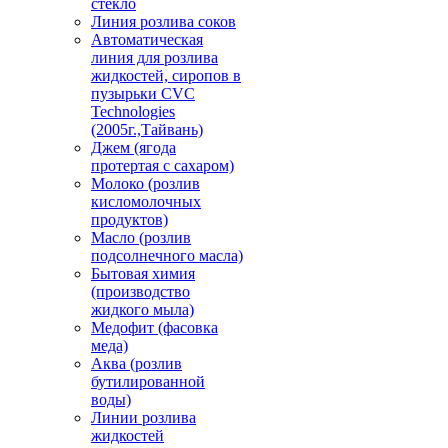
стекло
Линия розлива соков
Автоматическая
линия для розлива
жидкостей, сиропов в
пузырьки CVC
Technologies
(2005г.,Тайвань)
Джем (ягода
протертая с сахаром)
Молоко (розлив
кисломолочных
продуктов)
Масло (розлив
подсолнечного масла)
Бытовая химия
(производство
жидкого мыла)
Медофит (фасовка
меда)
Аква (розлив
бутилированной
воды)
Линии розлива
жидкостей