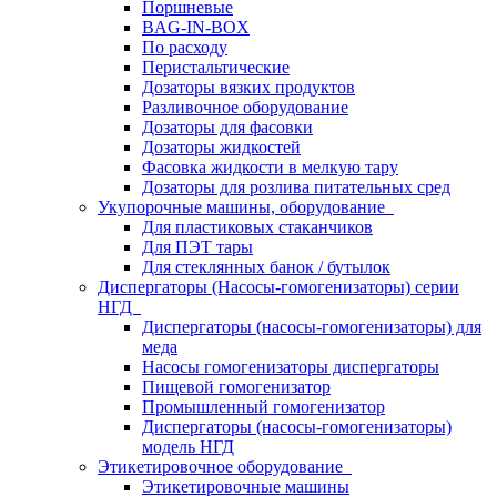
Поршневые
BAG-IN-BOX
По расходу
Перистальтические
Дозаторы вязких продуктов
Разливочное оборудование
Дозаторы для фасовки
Дозаторы жидкостей
Фасовка жидкости в мелкую тару
Дозаторы для розлива питательных сред
Укупорочные машины, оборудование
Для пластиковых стаканчиков
Для ПЭТ тары
Для стеклянных банок / бутылок
Диспергаторы (Насосы-гомогенизаторы) серии
НГД
Диспергаторы (насосы-гомогенизаторы) для
меда
Насосы гомогенизаторы диспергаторы
Пищевой гомогенизатор
Промышленный гомогенизатор
Диспергаторы (насосы-гомогенизаторы)
модель НГД
Этикетировочное оборудование
Этикетировочные машины