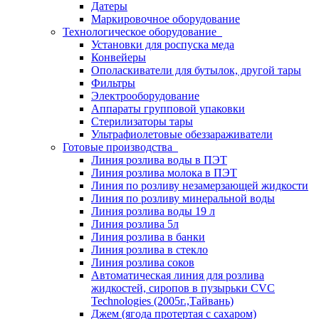
Датеры
Маркировочное оборудование
Технологическое оборудование
Установки для роспуска меда
Конвейеры
Ополаскиватели для бутылок, другой тары
Фильтры
Электрооборудование
Аппараты групповой упаковки
Стерилизаторы тары
Ультрафиолетовые обеззараживатели
Готовые производства
Линия розлива воды в ПЭТ
Линия розлива молока в ПЭТ
Линия по розливу незамерзающей жидкости
Линия по розливу минеральной воды
Линия розлива воды 19 л
Линия розлива 5л
Линия розлива в банки
Линия розлива в стекло
Линия розлива соков
Автоматическая линия для розлива
жидкостей, сиропов в пузырьки CVC
Technologies (2005г.,Тайвань)
Джем (ягода протертая с сахаром)