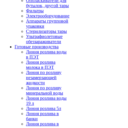
Ополаскиватели для
бутылок, другой тары
Фильтры
Электрооборудование
Аппараты групповой
упаковки
Стерилизаторы тары
Ультрафиолетовые
обеззараживатели
Готовые производства
Линия розлива воды
в ПЭТ
Линия розлива
молока в ПЭТ
Линия по розливу
незамерзающей
жидкости
Линия по розливу
минеральной воды
Линия розлива воды
19 л
Линия розлива 5л
Линия розлива в
банки
Линия розлива в