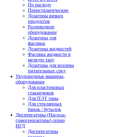
По расходу
Перистальтические
Дозаторы вязких
продуктов
Разливочное
оборудование
Дозаторы для
фасовки
Дозаторы жидкостей
Фасовка жидкости в
мелкую тару
Дозаторы для розлива
питательных сред
Укупорочные машины,
оборудование
Для пластиковых
стаканчиков
Для ПЭТ тары
Для стеклянных
банок / бутылок
Диспергаторы (Насосы-
гомогенизаторы) серии
НГД
Диспергаторы
(насосы-